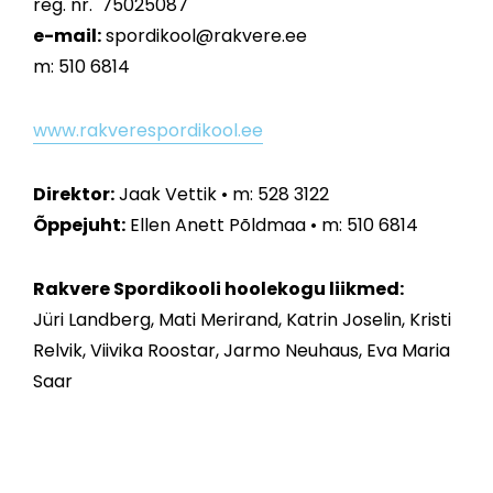
reg. nr. 75025087
e-mail:
spordikool@rakvere.ee
m: 510 6814
www.rakverespordikool.ee
Direktor:
Jaak Vettik • m: 528 3122
Õppejuht:
Ellen Anett Põldmaa • m: 510 6814
Rakvere Spordikooli hoolekogu liikmed:
Jüri Landberg, Mati Merirand, Katrin Joselin, Kristi
Relvik, Viivika Roostar, Jarmo Neuhaus, Eva Maria
Saar