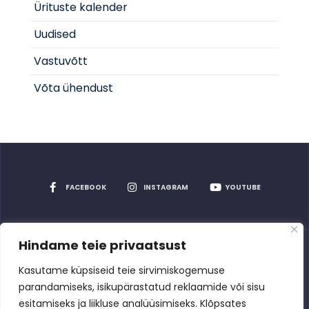
Ürituste kalender
Uudised
Vastuvõtt
Võta ühendust
FACEBOOK
INSTAGRAM
YOUTUBE
Hindame teie privaatsust
Privaatsuspoliitika
Kasutame küpsiseid teie sirvimiskogemuse
parandamiseks, isikupärastatud reklaamide või sisu
esitamiseks ja liikluse analüüsimiseks. Klõpsates