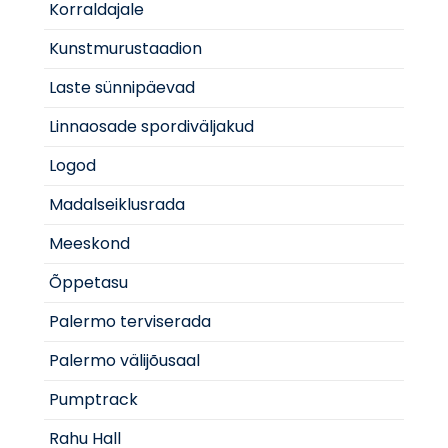
Korraldajale
Kunstmurustaadion
Laste sünnipäevad
Linnaosade spordiväljakud
Logod
Madalseiklusrada
Meeskond
Õppetasu
Palermo terviserada
Palermo välijõusaal
Pumptrack
Rahu Hall