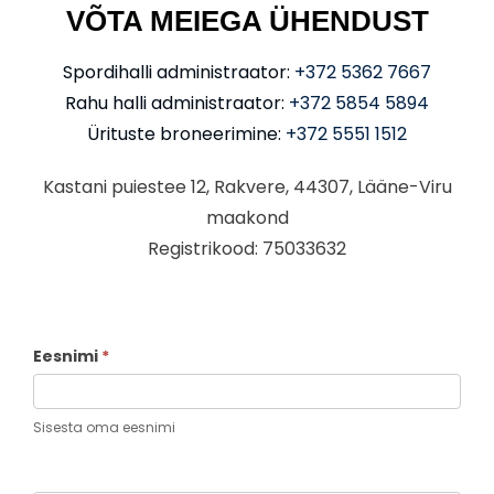
VÕTA MEIEGA ÜHENDUST
Spordihalli administraator:
+372 5362 7667
Rahu halli administraator:
+372 5854 5894
Ürituste broneerimine:
+372 5551 1512
Kastani puiestee 12, Rakvere, 44307, Lääne-Viru
maakond
Registrikood: 75033632
Eesnimi
*
Kontakti
vorm
Sisesta oma eesnimi