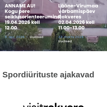
ANNAME AU!
Lääne-Virumaa
Kogu pere
värbamispäev
seiklusorienteerumine
Rakveres
19.04.2026 kell
02.04.2026 kell
12.00
11.00-13.00
9. apr. 2026
•
Uudised
23. märts 2026
•
Uudised
Spordiürituste ajakavad