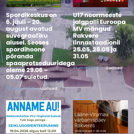
Spordikeskus on
U17 noormeeste
6. juuli – 20.
jalgpalli Euroopa
august avatud
MV mängud
suvegraafiku
Rakvere
alusel. Seoses
linnastaadionil
spordihoone
25.05, 28.05 ja
põranda
31.05
spaaprotseduuridega
21. mai 2026
•
Uudised
oleme 29.06 –
05.07 suletud.
19. juuni 2026
•
Uudised