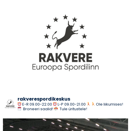
rakverespordikeskus
E-R 09.00-22.00
L-P 09.00-21.00
Ole liikumises!
Broneeri saalid!
Tule üritustele!