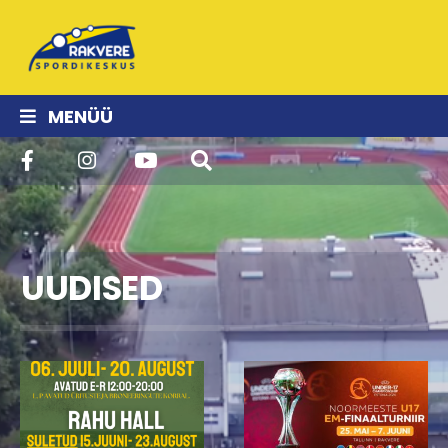
MENÜÜ
UUDISED