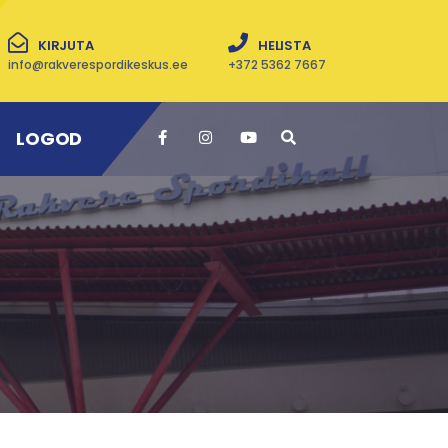
KIRJUTA
HELISTA
info@rakverespordikeskus.ee
+372 5362 7667
LOGOD