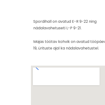
Spordihall on avatud E-R 9-22 ning
nädalavahetuseti L-P 9-21.
Majas töötav kohvik on avatud tööpäevi
19, ürituste ajal ka nädalavahetustel.