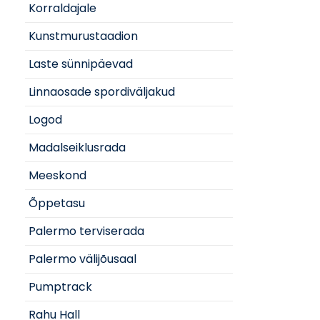
Korraldajale
Kunstmurustaadion
Laste sünnipäevad
Linnaosade spordiväljakud
Logod
Madalseiklusrada
Meeskond
Õppetasu
Palermo terviserada
Palermo välijõusaal
Pumptrack
Rahu Hall