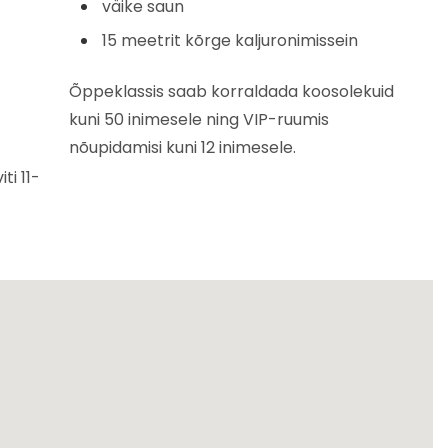
väike saun
15 meetrit kõrge kaljuronimissein
Õppeklassis saab korraldada koosolekuid
kuni 50 inimesele ning VIP-ruumis
nõupidamisi kuni 12 inimesele.
ti 11-