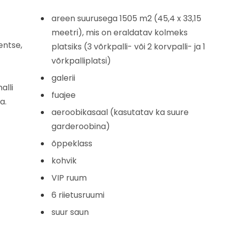
areen suurusega 1505 m2 (45,4 x 33,15
meetri), mis on eraldatav kolmeks
entse,
platsiks (3 võrkpalli- või 2 korvpalli- ja 1
võrkpalliplatsi)
galerii
alli
fuajee
a.
aeroobikasaal (kasutatav ka suure
garderoobina)
õppeklass
kohvik
VIP ruum
6 riietusruumi
suur saun