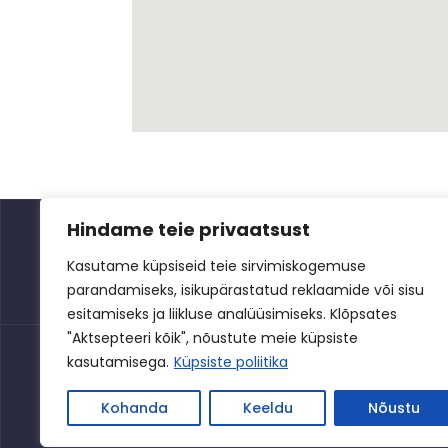
Hindame teie privaatsust
Kasutame küpsiseid teie sirvimiskogemuse
parandamiseks, isikupärastatud reklaamide või sisu
esitamiseks ja liikluse analüüsimiseks. Klõpsates
"Aktsepteeri kõik", nõustute meie küpsiste
kasutamisega.
Küpsiste poliitika
Privaatsuspoliitika
Kohanda
Keeldu
Nõustu