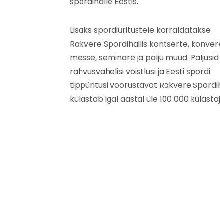
spordihalle Eestis.
Lisaks spordiüritustele korraldatakse
Rakvere Spordihallis kontserte, konver
messe, seminare ja palju muud. Paljusid
rahvusvahelisi võistlusi ja Eesti spordi
tippüritusi võõrustavat Rakvere Spordih
külastab igal aastal üle 100 000 külastaj