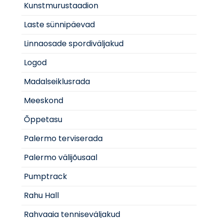
Kunstmurustaadion
Laste sünnipäevad
Linnaosade spordiväljakud
Logod
Madalseiklusrada
Meeskond
Õppetasu
Palermo terviserada
Palermo välijõusaal
Pumptrack
Rahu Hall
Rahvaaia tenniseväljakud