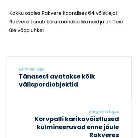
Kokku osales Rakvere koondises 64 võistlejat:
Rakvere tänab kõiki koondise liikmeid ja on Teie
üle väga uhke!
Eelmine lugu:
Tänasest avatakse kõik
välispordiobjektid
Järgmine lugu:
Korvpalli karikavõistlused
kulmineeruvad enne jõule
Rakveres