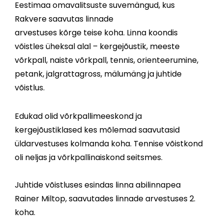
Eestimaa omavalitsuste suvemängud, kus
Rakvere saavutas linnade
arvestuses kõrge teise koha. Linna koondis
võistles üheksal alal – kergejõustik, meeste
võrkpall, naiste võrkpall, tennis, orienteerumine,
petank, jalgrattagross, mälumäng ja juhtide
võistlus.
Edukad olid võrkpallimeeskond ja
kergejõustiklased kes mõlemad saavutasid
üldarvestuses kolmanda koha. Tennise võistkond
oli neljas ja võrkpallinaiskond seitsmes.
Juhtide võistluses esindas linna abilinnapea
Rainer Miltop, saavutades linnade arvestuses 2.
koha.