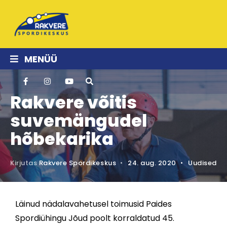
MENÜÜ
Rakvere võitis
suvemängudel
hõbekarika
Kirjutas
Rakvere Spordikeskus
•
24. aug. 2020
•
Uudised
Läinud nädalavahetusel toimusid Paides
Spordiühingu Jõud poolt korraldatud 45.