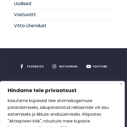
Uudised
Vastuvõtt
Võta ühendust
FACEBOOK
INSTAGRAM
YOUTUBE
Hindame teie privaatsust
Privaatsuspoliitika
Kasutame küpsiseid teie sirvimiskogemuse
parandamiseks, isikupärastatud reklaamide või sisu
esitamiseks ja liikluse analüüsimiseks. Klõpsates
"Aktsepteeri kõik", nõustute meie küpsiste
Rakvere Spordikeskus
2026