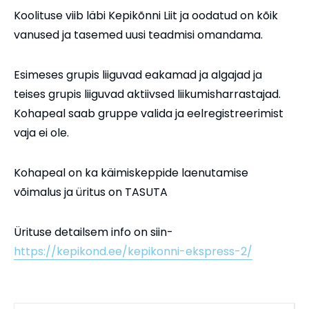
Koolituse viib läbi Kepikõnni Liit ja oodatud on kõik
vanused ja tasemed uusi teadmisi omandama.
Esimeses grupis liiguvad eakamad ja algajad ja
teises grupis liiguvad aktiivsed liikumisharrastajad.
Kohapeal saab gruppe valida ja eelregistreerimist
vaja ei ole.
Kohapeal on ka käimiskeppide laenutamise
võimalus ja üritus on TASUTA
Ürituse detailsem info on siin-
https://kepikond.ee/kepikonni-ekspress-2/