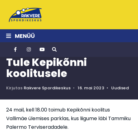
MENÜÜ
Tule Kepikõnni
koolitusele
Kirjutas
Rakvere Spordikeskus
•
16. mai 2023
•
Uudised
24 mail, kell 18.00 toimub Kepikõnni koolitus
Vallimäe ülemises parklas, kus liigume läbi Tammiku
Palermo Terviseradadele.