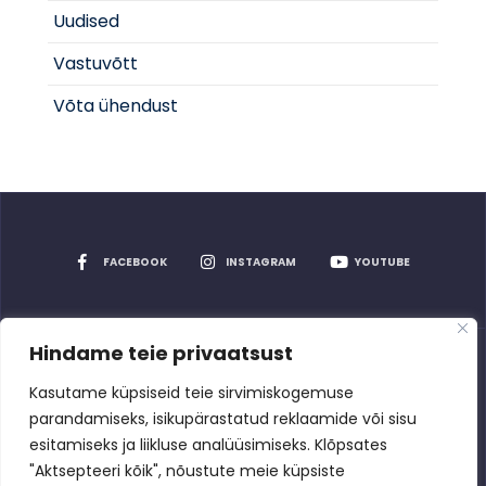
Uudised
Vastuvõtt
Võta ühendust
FACEBOOK
INSTAGRAM
YOUTUBE
Hindame teie privaatsust
Privaatsuspoliitika
Kasutame küpsiseid teie sirvimiskogemuse
parandamiseks, isikupärastatud reklaamide või sisu
esitamiseks ja liikluse analüüsimiseks. Klõpsates
"Aktsepteeri kõik", nõustute meie küpsiste
Rakvere Spordikeskus
2026