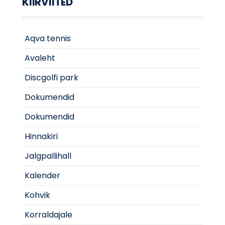
KIIRVIITED
Aqva tennis
Avaleht
Discgolfi park
Dokumendid
Dokumendid
Hinnakiri
Jalgpallihall
Kalender
Kohvik
Korraldajale