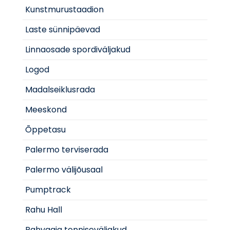
Kunstmurustaadion
Laste sünnipäevad
Linnaosade spordiväljakud
Logod
Madalseiklusrada
Meeskond
Õppetasu
Palermo terviserada
Palermo välijõusaal
Pumptrack
Rahu Hall
Rahvaaia tenniseväljakud