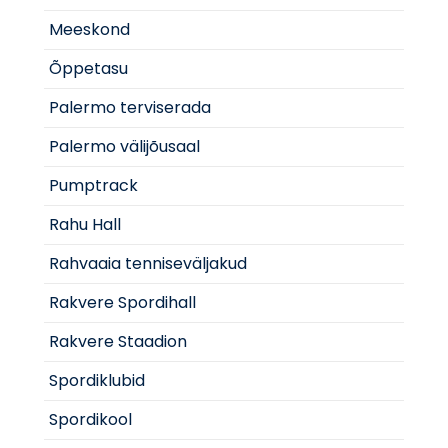
Meeskond
Õppetasu
Palermo terviserada
Palermo välijõusaal
Pumptrack
Rahu Hall
Rahvaaia tenniseväljakud
Rakvere Spordihall
Rakvere Staadion
Spordiklubid
Spordikool