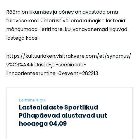
Rõõm on liikumises ja põnev on avastada oma
tulevase kooli ümbrust või oma kunagise lasteaia
mängumaad- eriti tore, kui vanavanemad liiguvad
lastega koos!
https://kultuuriaken.visitrakvere.com/et/syndmus/
v%C3%A4ikelaste-ja-seenioride-
linnaorienteerumine-0?event=282213
Eelmine lugu:
Lasteaialaste Sportlikud
Pühapäevad alustavad uut
hooaega 04.09