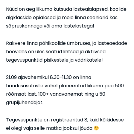
Nüüd on aeg liikuma kutsuda lasteaialapsed, koolide
algklasside õpialased ja meie linna seeniorid kas
sõpruskonnaga või oma lastelastega!
Rakvere linna põhikoolide ümbruses, ja lasteaedade
hoovides on üles seatud lihtsad ja aktiivsed
tegevuspunktid pisikestele ja väärikatele!
21.09 ajavahemikul 8.30-11.30 on linna
haridusasutuste vahel planeeritud liikuma pea 500
rõõmsat last, 100+ vanavanemat ning u 50
grupijuhendajat.
Tegevuspunkte on registreeritud 8, kuid kõikidesse
ei olegi vaja selle matka jooksul jõuda