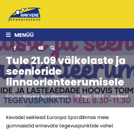
MENÜÜ
Tule 21.09 väikelaste ja
seenioride
linnaorienteerumisele
Kirjutas
Rakvere Spordikeskus
•
19. sept. 2022
•
Uudised
Kevadel seiklesid Euroopa Spordilinnas meie
gümnasistid erinevate tegevuspunktide vahel.