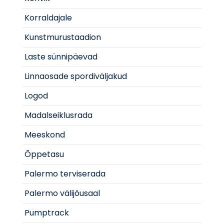
Korraldajale
Kunstmurustaadion
Laste sünnipäevad
Linnaosade spordiväljakud
Logod
Madalseiklusrada
Meeskond
Õppetasu
Palermo terviserada
Palermo välijõusaal
Pumptrack