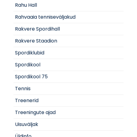
Rahu Hall
Rahvaaia tenniseväljakud
Rakvere Spordihall
Rakvere Staadion
Spordiklubid
Spordikool
Spordikool 75
Tennis
Treenerid
Treeningute ajad
Uisuväljak
Üldinfo