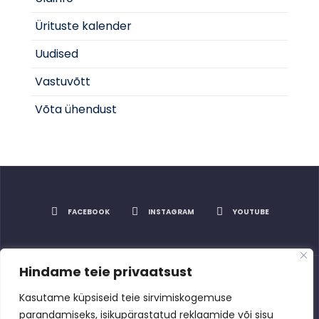
Ürituste kalender
Uudised
Vastuvõtt
Võta ühendust
FACEBOOK
INSTAGRAM
YOUTUBE
Hindame teie privaatsust
Privaatsuspoliitika
Kasutame küpsiseid teie sirvimiskogemuse
parandamiseks, isikupärastatud reklaamide või sisu