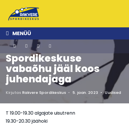
MENÜÜ
Spordikeskuse
vabaõhu jääl koos
juhendajaga
Kirjutas
Rakvere Spordikeskus
•
5. jaan. 2023
•
Uudised
T 19.00-19.30 algajate uisutrenn
19.30-20.30 jäähoki