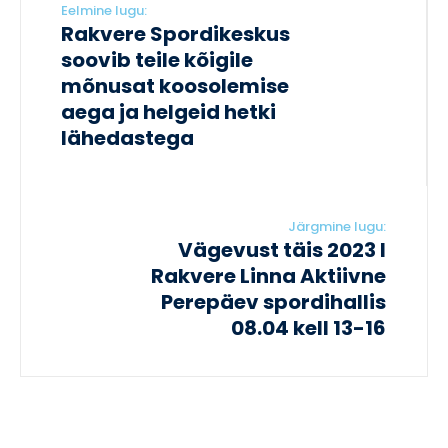
Eelmine lugu:
Rakvere Spordikeskus
soovib teile kõigile
mõnusat koosolemise
aega ja helgeid hetki
lähedastega
Järgmine lugu:
Vägevust täis 2023 I
Rakvere Linna Aktiivne
Perepäev spordihallis
08.04 kell 13-16