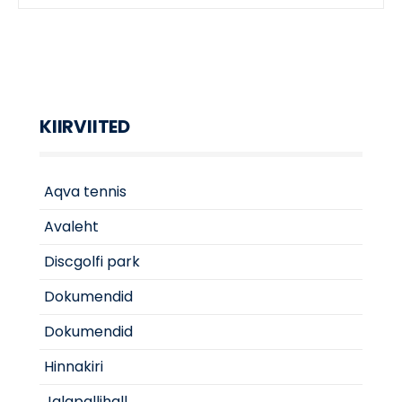
KIIRVIITED
Aqva tennis
Avaleht
Discgolfi park
Dokumendid
Dokumendid
Hinnakiri
Jalgpallihall