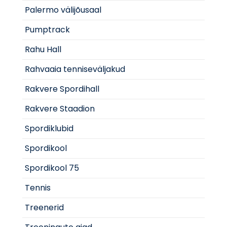
Palermo välijõusaal
Pumptrack
Rahu Hall
Rahvaaia tenniseväljakud
Rakvere Spordihall
Rakvere Staadion
Spordiklubid
Spordikool
Spordikool 75
Tennis
Treenerid