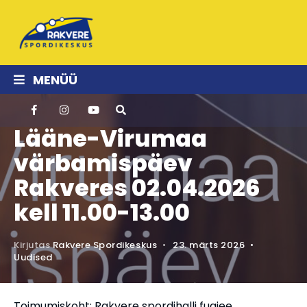
MENÜÜ
Lääne-Virumaa
värbamispäev
Rakveres 02.04.2026
kell 11.00-13.00
Kirjutas
Rakvere Spordikeskus
•
23. märts 2026
•
Uudised
Toimumiskoht: Rakvere spordihalli fuajee