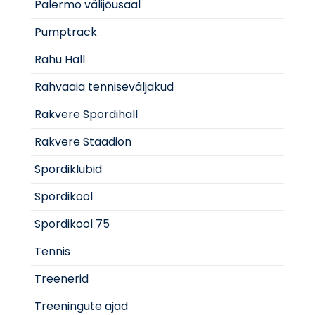
Palermo välijõusaal
Pumptrack
Rahu Hall
Rahvaaia tenniseväljakud
Rakvere Spordihall
Rakvere Staadion
Spordiklubid
Spordikool
Spordikool 75
Tennis
Treenerid
Treeningute ajad