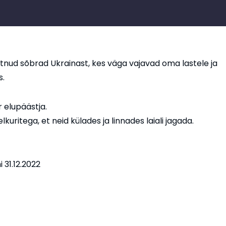
nud sõbrad Ukrainast, kes väga vajavad oma lastele ja
s.
r elupäästja.
kuritega, et neid külades ja linnades laiali jagada.
 31.12.2022