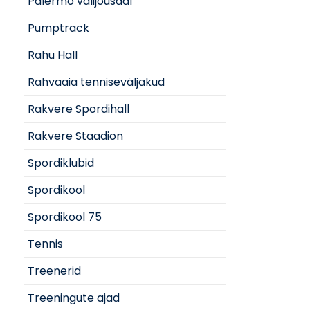
Palermo välijõusaal
Pumptrack
Rahu Hall
Rahvaaia tenniseväljakud
Rakvere Spordihall
Rakvere Staadion
Spordiklubid
Spordikool
Spordikool 75
Tennis
Treenerid
Treeningute ajad