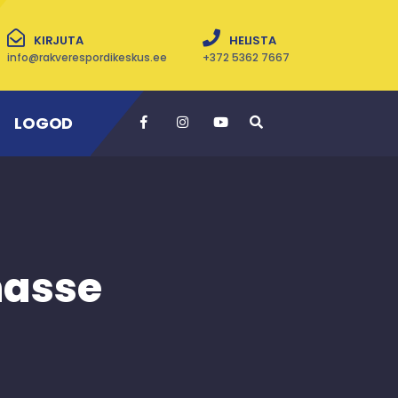
KIRJUTA
HELISTA
info@rakverespordikeskus.ee
+372 5362 7667
LOGOD
nasse