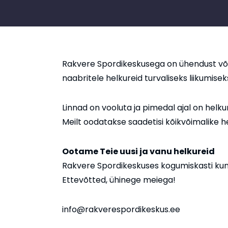
Rakvere Spordikeskusega on ühendust võt
naabritele helkureid turvaliseks liikumisek
Linnad on vooluta ja pimedal ajal on helku
Meilt oodatakse saadetisi kõikvõimalike hel
Ootame Teie uusi ja vanu helkureid
Rakvere Spordikeskuses kogumiskasti kuni
Ettevõtted, ühinege meiega!
info@rakverespordikeskus.ee