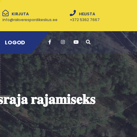
KIRJUTA
HELISTA
info@rakverespordikeskus.ee
+372 5362 7667
LOGOD
𝐫𝐚𝐣𝐚 𝐫𝐚𝐣𝐚𝐦𝐢𝐬𝐞𝐤𝐬