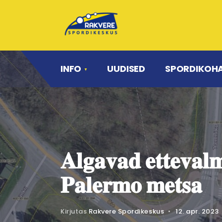
INFO
UUDISED
SPORDIKOH
𝐀𝐥𝐠𝐚𝐯𝐚𝐝 𝐞𝐭𝐭𝐞𝐯𝐚𝐥
𝐏𝐚𝐥𝐞𝐫𝐦𝐨 𝐦𝐞𝐭𝐬𝐚
Kirjutas
Rakvere Spordikeskus
•
12. apr. 2023