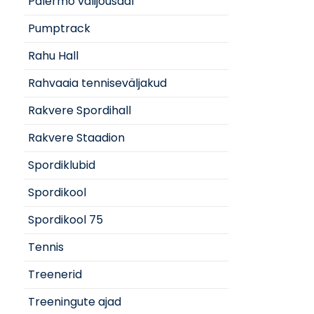
Palermo välijõusaal
Pumptrack
Rahu Hall
Rahvaaia tenniseväljakud
Rakvere Spordihall
Rakvere Staadion
Spordiklubid
Spordikool
Spordikool 75
Tennis
Treenerid
Treeningute ajad