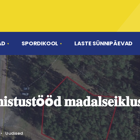
AD
SPORDIKOOL
LASTE SÜNNIPÄEVAD
𝐢𝐬𝐭𝐮𝐬𝐭öö𝐝 𝐦𝐚𝐝𝐚𝐥𝐬𝐞𝐢𝐤𝐥𝐮
•
Uudised