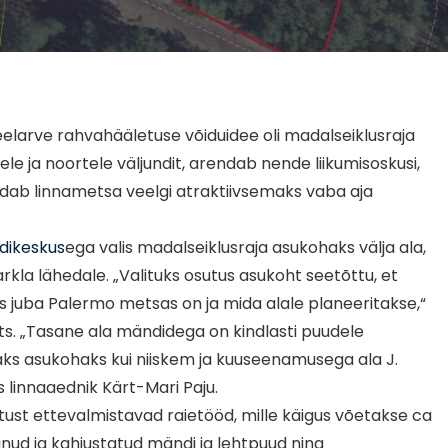
elarve rahvahääletuse võiduidee oli madalseiklusraja
e ja noortele väljundit, arendab nende liikumisoskusi,
uudab linnametsa veelgi atraktiivsemaks vaba aja
dikeskus
ega valis madalseiklusraja asukohaks välja ala,
la lähedale. „Valituks osutus asukoht seetõttu, et
is juba Palermo metsas on ja mida alale planeeritakse,“
ts. „Tasane ala mändidega on kindlasti puudele
aks asukohaks kui niiskem ja kuuseenamusega ala J.
s linnaaednik Kärt-Mari Paju.
tust ettevalmistavad raietööd, mille käigus võetakse ca
anud ja kahjustatud mändi ja lehtpuud ning