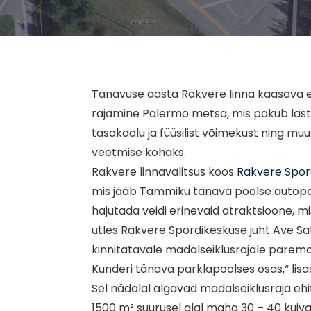
Tänavuse aasta Rakvere linna kaasava e
rajamine Palermo metsa, mis pakub lastel
tasakaalu ja füüsilist võimekust ning m
veetmise kohaks.
Rakvere linnavalitsus koos
Rakvere Spor
mis jääb Tammiku tänava poolse autopark
hajutada veidi erinevaid atraktsioone, m
ütles Rakvere Spordikeskuse juht Ave Sa
kinnitatavale madalseiklusrajale parem
Kunderi tänava parklapoolses osas,“ lisa
Sel nädalal algavad madalseiklusraja ehi
1500 m² suurusel alal maha 30 – 40 kuiv