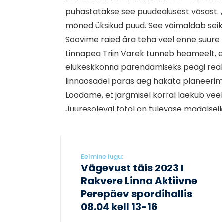
puhastatakse see puudealusest võsast. „
mõned üksikud puud. See võimaldab sei
Soovime raied ära teha veel enne suure pe
Linnapea Triin Varek tunneb heameelt, e
elukeskkonna parendamiseks peagi reali
linnaosadel paras aeg hakata planeerim
Loodame, et järgmisel korral laekub vee
Juuresoleval fotol on tulevase madalse
Eelmine lugu:
Vägevust täis 2023 I
Rakvere Linna Aktiivne
Perepäev spordihallis
08.04 kell 13-16