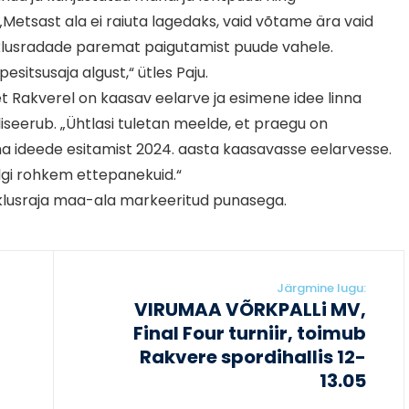
Metsast ala ei raiuta lagedaks, vaid võtame ära vaid
klusradade paremat paigutamist puude vahele.
sitsusaja algust,“ ütles Paju.
t Rakverel on kaasav eelarve ja esimene idee linna
seerub. „Ühtlasi tuletan meelde, et praegu on
a ideede esitamist 2024. aasta kaasavasse eelarvesse.
lgi rohkem ettepanekuid.“
iklusraja maa-ala markeeritud punasega.
Järgmine lugu:
VIRUMAA VÕRKPALLi MV,
Final Four turniir, toimub
Rakvere spordihallis 12-
13.05