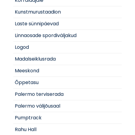
Korraldajale
Kunstmurustaadion
Laste sünnipäevad
Linnaosade spordiväljakud
Logod
Madalseiklusrada
Meeskond
Õppetasu
Palermo terviserada
Palermo välijõusaal
Pumptrack
Rahu Hall