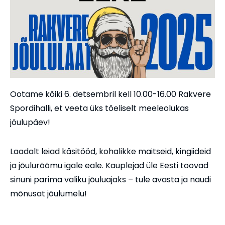
Ootame kõiki 6. detsembril kell 10.00-16.00 Rakvere
Spordihalli, et veeta üks tõeliselt meeleolukas
jõulupäev!
Laadalt leiad käsitööd, kohalikke maitseid, kingiideid
ja jõulurõõmu igale eale. Kauplejad üle Eesti toovad
sinuni parima valiku jõuluajaks – tule avasta ja naudi
mõnusat jõulumelu!