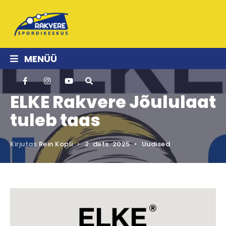
MENÜÜ
ELKE Rakvere Jõululaat
tuleb taas
Kirjutas
Rein Kopli
•
2. dets. 2025
•
Uudised